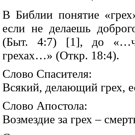
В Библии понятие «грех»
если не делаешь доброг
(
Быт. 4:7
) [1], до «…ч
грехах…» (
Откр. 18:4
).
Слово Спасителя:
Всякий, делающий грех, ес
Слово Апостола:
Возмездие за грех – смерт