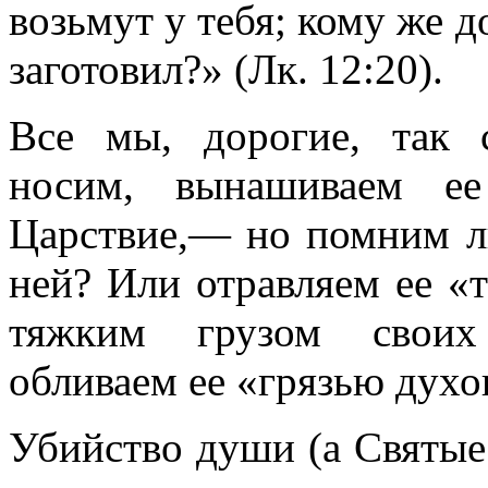
возьмут у тебя; кому же до
заготовил?» (
Лк. 12:20
).
Все мы, дорогие, так 
носим, вынашиваем е
Царствие,— но помним л
ней? Или отравляем ее «т
тяжким грузом своих 
обливаем ее «грязью дух
Убийство души (а Святые