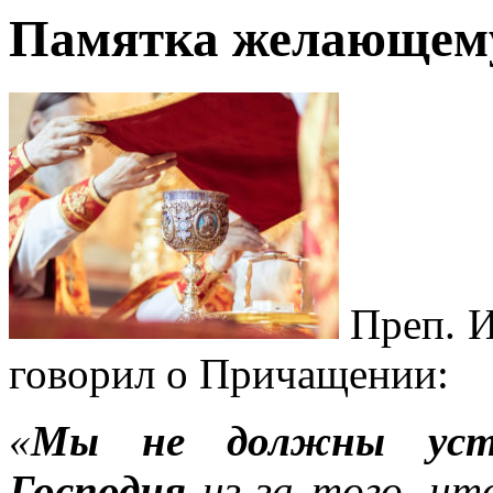
Памятка желающему
Преп. И
говорил о Причащении:
«
Мы
не должны уст
Господня
из-за того, чт