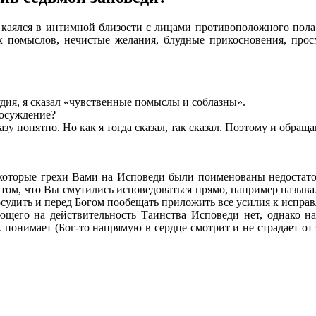
я каялся в интимной близости с лицами противоположного пола
 помыслов, нечистые желания, блудные прикосновения, прос
удия, я сказал «чувственные помыслы и соблазны».
 осуждение?
у понятно. Но как я тогда сказал, так сказал. Поэтому и обращ
екоторые грехи Вами на Исповеди были поименованы недостаточ
в том, что Вы смутились исповедоваться прямо, например называл
осудить и перед Богом пообещать приложить все усилия к испра
ющего на действительность Таинства Исповеди нет, однако н
понимает (Бог-то напрямую в сердце смотрит и не страдает от я