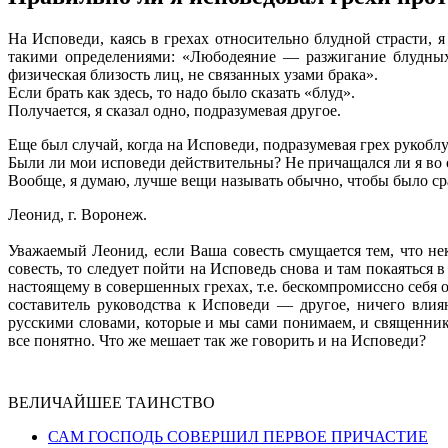
На Исповеди, каясь в грехах относительно блудной страсти, 
такими определениями: «Любодеяние — разжигание блудных
физическая близость лиц, не связанных узами брака».
Если брать как здесь, то надо было сказать «блуд».
Получается, я сказал одно, подразумевая другое.
Еще был случай, когда на Исповеди, подразумевая грех рукобл
Были ли мои исповеди действительны? Не причащался ли я во
Вообще, я думаю, лучше вещи называть обычно, чтобы было сраз
Леонид, г. Воронеж.
Уважаемый Леонид, если Ваша совесть смущается тем, что н
совесть, то следует пойти на Исповедь снова и там покаяться 
настоящему в совершенных грехах, т.е. бескомпромиссно себя 
составитель руководства к Исповеди — другое, ничего влия
русскими словами, которые и мы сами понимаем, и священник 
все понятно. Что же мешает так же говорить и на Исповеди?
ВЕЛИЧАЙШЕЕ ТАИНСТВО
САМ ГОСПОДЬ СОВЕРШИЛ ПЕРВОЕ ПРИЧАСТИЕ