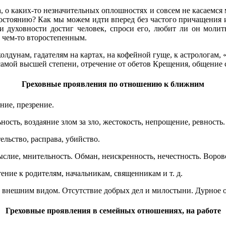
о каких-то незначительных оплошностях и совсем не касаемся 
 состоянию? Как мы можем идти вперед без частого причащения
ли духовности достиг человек, спроси его, любит ли он моли
о чем-то второстепенным.
лдунам, гадателям на картах, на кофейной гуще, к астрологам, 
о самой высшей степени, отречение от обетов Крещения, общение 
Греховные проявления по отношению к ближним
ние, презрение.
ность, воздаяние злом за зло, жестокость, непрощение, ревность.
ельство, расправа, убийство.
ыслие, мнительность. Обман, неискренность, нечестность. Воров
тение к родителям, начальникам, священникам и т. д.
 внешним видом. Отсутствие добрых дел и милостыни. Дурное 
Греховные проявления в семейных отношениях, на работе