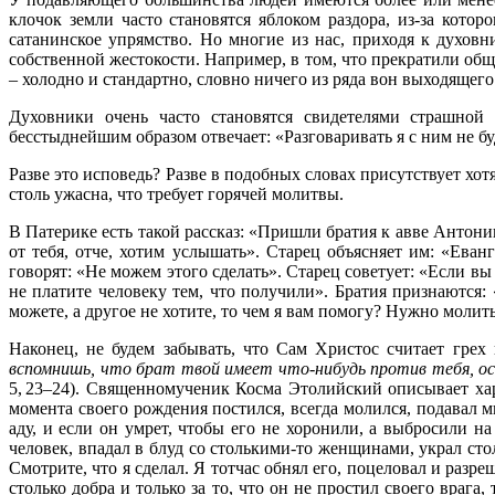
клочок земли часто становятся яблоком раздора, из-за кот
сатанинское упрямство. Но многие из нас, приходя к духов
собственной жестокости. Например, в том, что прекратили обще
– холодно и стандартно, словно ничего из ряда вон выходящего
Духовники очень часто становятся свидетелями страшной
бесстыднейшим образом отвечает: «Разговаривать я с ним не бу
Разве это исповедь? Разве в подобных словах присутствует хо
столь ужасна, что требует горячей молитвы.
В Патерике есть такой рассказ: «Пришли братия к авве Антони
от тебя, отче, хотим услышать». Старец объясняет им: «Еван
говорят: «Не можем этого сделать». Старец советует: «Если вы 
не платите человеку тем, что получили». Братия признаются
можете, а другое не хотите, то чем я вам помогу? Нужно молит
Наконец, не будем забывать, что Сам Христос считает гр
вспомнишь, что брат твой имеет что-нибудь против тебя, ос
5, 23–24
). Священномученик Косма Этолийский описывает хар
момента своего рождения постился, всегда молился, подавал 
аду, и если он умрет, чтобы его не хоронили, а выбросили н
человек, впадал в блуд со столькими-то женщинами, украл стол
Смотрите, что я сделал. Я тотчас обнял его, поцеловал и разр
столько добра и только за то, что он не простил своего врага