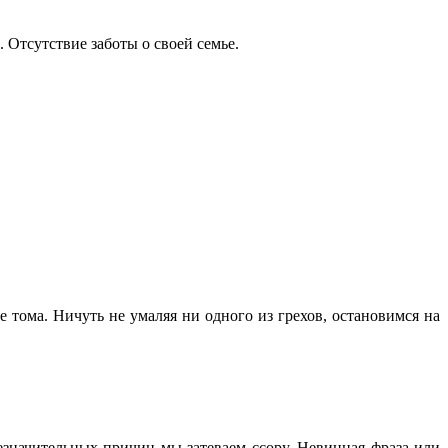
 Отсутствие заботы о своей семье.
 тома. Ничуть не умаляя ни одного из грехов, остановимся на
значительных причин мы затеваем ссору. Невинная фраза или