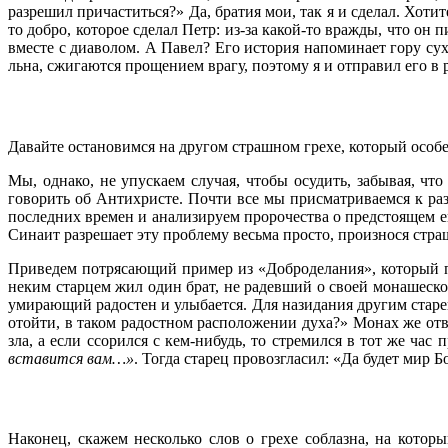
разрешил причаститься?» Да, братия мои, так я и сделал. Хотит
то добро, которое сделал Петр: из-за какой-то вражды, что он 
вместе с диаволом. А Павел? Его история напоминает гору сух
льна, сжигаются прощением врагу, поэтому я и отправил его в 
Давайте остановимся на другом страшном грехе, который особ
Мы, однако, не упускаем случая, чтобы осудить, забывая, чт
говорить об Антихристе. Почти все мы присматриваемся к р
последних времен и анализируем пророчества о предстоящем ег
Синаит разрешает эту проблему весьма просто, произнося стра
Приведем потрясающий пример из «Доброделания», который пок
неким старцем жил один брат, не радевший о своей монашеско
умирающий радостен и улыбается. Для назидания другим старец
отойти, в таком радостном расположении духа?» Монах же ответ
зла, а если ссорился с кем-нибудь, то стремился в тот же час 
вставится вам…»
. Тогда старец провозгласил: «Да будет мир Б
Наконец, скажем несколько слов о грехе соблазна, на кото