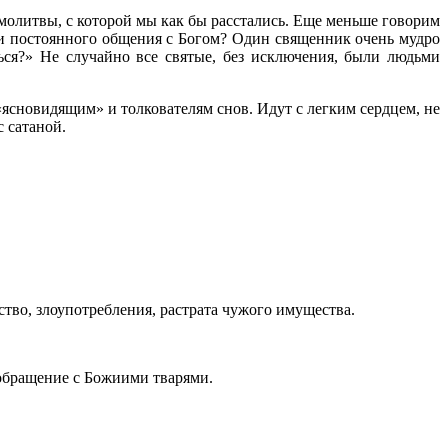
молитвы, с которой мы как бы расстались. Еще меньше говорим
 и постоянного общения с Богом? Один священник очень мудро
ться?» Не случайно все святые, без исключения, были людьми
«ясновидящим» и толкователям снов. Идут с легким сердцем, не
с сатаной.
ство, злоупотребления, растрата чужого имущества.
обращение с Божиими тварями.