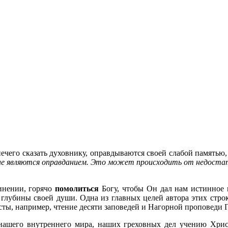
ечего сказать духовнику, оправдываются своей слабой памятью,
 не являются оправданием. Это может происходить от недостат
динении, горячо
помолиться
Богу, чтобы Он дал нам истинное п
ь глубины своей души. Одна из главных целей автора этих стро
ксты, например, чтение десяти заповедей и Нагорной проповеди
 нашего внутреннего мира, наших греховных дел учению Хрис