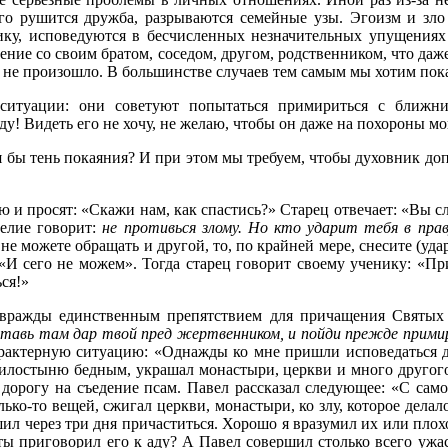
орого рушится дружба, разрываются семейные узы. Эгоизм и зл
нику, исповедуются в бесчисленных незначительных упущения
ние со своим братом, соседом, другом, родственником, что даже
 не произошло. В большинстве случаев тем самым мы хотим показ
 ситуации: они советуют попытаться примириться с ближни
ду! Видеть его не хочу, не желаю, чтобы он даже на похороны м
тя бы тень покаяния? И при этом мы требуем, чтобы духовник д
ю и просят: «Скажи нам, как спастись?» Старец отвечает: «Вы 
гелие говорит:
не противься злому. Но кто ударит тебя в пра
не можете обращать и другой, то, по крайней мере, снесите (удар
: «И сего не можем». Тогда старец говорит своему ученику: «П
ься!»
ех вражды единственным препятствием для причащения Святы
тавь там дар твой пред жертвенником, и пойди прежде примир
актерную ситуацию: «Однажды ко мне пришли исповедаться два
милостыню бедным, украшал монастыри, церкви и много другого 
а дорогу на съедение псам. Павел рассказал следующее: «С само
ько-то вещей, сжигал церкви, монастыри, ко злу, которое делал
ешил через три дня причаститься. Хорошо я вразумил их или плохо
, ты приговорил его к аду? А Павел совершил столько всего ужасн