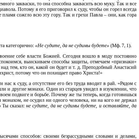
емного закваски, то она способна заквасить всю муку. Так и все
диавола. Потому я его приговорил к суду, чтобы он горел всегда
пламя сожгло всю эту гору. Так и грехи Павла – они, как гора
ста категорично:
«Не судите, да не судимы будете»
(
Мф. 7, 1
).
исвоение себе власти Божией. Сегодня вошло в моду постоянно
спокоимся, выискиваем способы защиты, отмечаем «признаки»
ад тем, кто он, какой он будет и т. д. Преподобный Анастасий
ихрист, потому что он похищает право Христа!»
с к суду, а отсутствие его без труда вводит в рай. «Рядом с
ли и другие монахи. Один из старцев увидел в изумлении, что
воем подвиге и борьбе. Почему же ты теперь, когда готовишься
л монахом, не осудил ни одного человека, ни на кого не держал
о Ты сказал:
не судите, да не судимы будете, и оставляйте, да
тысячами способов: своими безрассудными словами и делами,