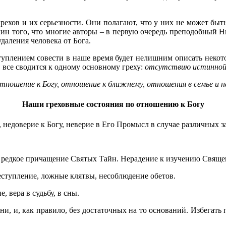
грехов и их серьезности. Они полагают, что у них не может быт
чин того, что многие авторы – в первую очередь преподобный 
даления человека от Бога.
туплением совести в наше время будет нелишним описать некото
все сводится к одному основному греху:
отсутствию истинной л
ношение к Богу, отношение к ближнему, отношения в семье и н
Наши греховные состояния по отношению к Богу
 недоверие к Богу, неверие в Его Промысл в случае различных з
; редкое причащение Святых Тайн. Нерадение к изучению Свяще
реступление, ложные клятвы, несоблюдение обетов.
, вера в судьбу, в сны.
, и, как правило, без достаточных на то оснований. Избегать 