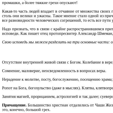
промашки, а более тяжкие грехи опускают!
Какая-то часть людей впадает в отчаяние от множества своих 
столь они велики и ужасны. Такое мнение стало одной из при
все разновидности человеческих согрешений, то есть все пути у
Надо признать, что в связи с крайне распространившимся при
исповеди. Как пишет отец протопресвитер Александр Шмеман, 
Свою исповедь мы можем разделить на три основные части: от
Отсутствие внутренней живой связи с Богом. Колебание в вере,
Сомнение, маловерие, неосведомленность в вопросах веры.
Нерадение к молитве, посту, богослужению, посещению храма
Ропот на Бога, богохульство (даже в мыслях). Клятва, клятвоп
Занятия магией, прорицанием, астрологией и так далее; суеверие
Причащение.
Большинство христиан отдалились от Чаши Жизни
это, конечно, большой грех.