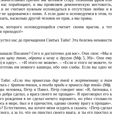
о нас порабощают, и мы проявляем демоническую жестокость,
х и не считают нужным исповедаться в отсутствии любви и в
 не здороваемся с ними. А если даже и исповедуемся в этом, то
ать, насколько другой человек не прав, а мы правы.
м, которого исповедующийся считает своим врагом, а тот
ои приходил!»
опустил нас до причащения Святых Тайн! Эта болезнь ненависти
слышали Писание? Сего и достаточно для вас». Они свое: «Мы и
вую щеку твою, обрати к нему и другую
(
Мф. 5, 39
)». Они ему
) в одну». – «И этого не можем». – «Если и этого не можете, то
риготовь им немного кашицы, ибо они слабы. Если вы одно не
х Тайн:
«Если ты принесешь дар твой к жертвеннику и там
ись с братом твоим, и тогда приди и принеси дар твой»
(
Мф.
 человека, Петр и Павел. Петр говорит мне: «Я, батюшка, с
добра сделал, а врага своего не прощаю». Я приговорил его к
го рождения я не сделал ничего хорошего, но убил столько-то
ось в мире, был и я причастен, однако своему врагу я прощаю».
? Естественно, вы хотите меня осудить и сказать: «Петр сделал
ого, а за то, что он простил своего врага, и ты его простил и