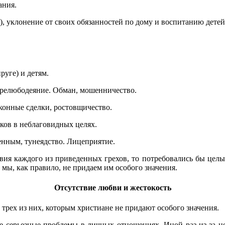
ания.
, уклонение от своих обязанностей по дому и воспитанию детей.
руге) и детям.
 Прелюбодеяние. Обман, мошенничество.
онные сделки, ростовщичество.
ков в неблаговидных целях.
нным, тунеядство. Лицеприятие.
ия каждого из приведенных грехов, то потребовались бы целые
мы, как правило, не придаем им особого значения.
Отсутствие любви и жестокость
 трех из них, которым христиане не придают особого значения.
 серьезные проблемы в личных отношениях. Иной раз из-за не