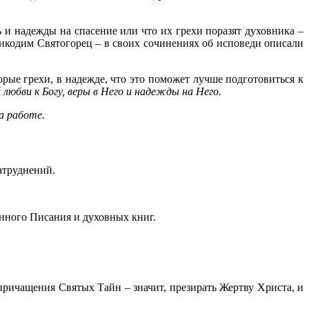
ь и надежды на спасение или что их грехи поразят духовника –
Никодим Святогорец – в своих сочинениях об исповеди описали
рые грехи, в надежде, что это поможет лучше подготовиться к
юбви к Богу, веры в Него и надежды на Него.
а работе.
атруднений.
нного Писания и духовных книг.
причащения Святых Тайн – значит, презирать Жертву Христа, и