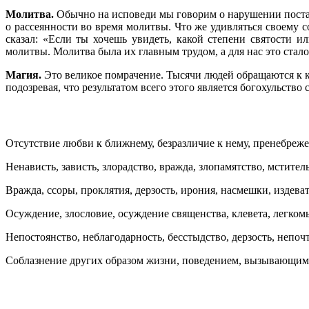
Молитва.
Обычно на исповеди мы говорим о нарушении поста, 
о рассеянности во время молитвы. Что же удивляться своему
сказал: «Если ты хочешь увидеть, какой степени святости и
молитвы. Молитва была их главным трудом, а для нас это стал
Магия.
Это великое помрачение. Тысячи людей обращаются к ко
подозревая, что результатом всего этого является богохульств
Отсутствие любви к ближнему, безразличие к нему, пренебреже
Ненависть, зависть, злорадство, вражда, злопамятство, мститель
Вражда, ссоры, проклятия, дерзость, ирония, насмешки, издеват
Осуждение, злословие, осуждение священства, клевета, легком
Непостоянство, неблагодарность, бесстыдство, дерзость, непоч
Соблазнение других образом жизни, поведением, вызывающим