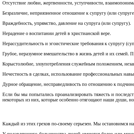
Отсутствие любви, жертвенности, уступчивости, взаимопоним
Безразличие, неприязненное отношение к супругу (или супруге)
Враждебность, упрямство, давление на супруга (или супругу).
Нерадение о воспитании детей в христианской вере.
Нерассудительность и эгоистические требования к супругу (суп
Грубое, неразумное вмешательство в жизнь детей и их семей.
Корыстолюбие, злоупотребления служебным положением, незак
Нечестность в сделках, использование профессиональных навы
Дурное обращение, несправедливость по отношению к подчине
Если бы мы попытались проанализировать тяжесть и последств
некоторых из них, которые особенно отягощают наши души, но 
Каждый из этих грехов по-своему серьезен. Мы остановимся на
У подавляющего большинства людей имеются более или менее