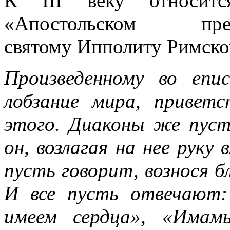
К III веку относитс
«Апостольском пре
святому Ипполиту Римско
Произведенному во епи
лобзание мира, приветс
этого. Диаконы же пуст
он, возлагая на нее руку
пусть говорит, вознося б
И все пусть отвечают:
имеем сердца», «Имам