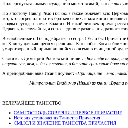
Подвергнуться такому осуждению может всякий, кто
не рассуж
По апостолу Павлу,
Тело Господне
также означает всю Церковь
тот, кто согрешил против братьев своих, в ком кипит ненавис
людям неугоден в очах Божиих. И такой человек причащается н
Церковь, не случайны, а есть следствие разделения, разногласи
Возлюбленные о Господе братья и сестры! Если бы Причастие 
ко Христу для кающегося грешника. Кто любит Бога и ближних 
умиротворенный, примирившийся со всеми в очищенной душе св
Святитель Димитрий Ростовский пишет:
«Бог тебе не враг, а
исцелиться, чем, избегая лечения, в большие греховные болезни
А преподобный авва Исаия поучает:
«Причащение – это такой 
Митрополит Владимир (Иким) из книги «Врата по
ВЕЛИЧАЙШЕЕ ТАИНСТВО
САМ ГОСПОДЬ СОВЕРШИЛ ПЕРВОЕ ПРИЧАСТИЕ
История установления Таинства Причастия
СМЫСЛ И ЗНАЧЕНИЕ ТАИНСТВА ПРИЧАСТИЯ