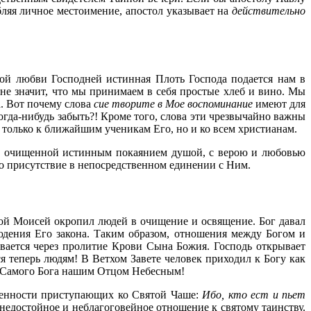
ебляя личное местоимение, апостол указывает на
действительно
ной любви Господней истинная Плоть Господа подается нам в
 не значит, что мы принимаем в себя простые хлеб и вино. Мы
а. Вот почему слова
сие творите в Мое воспоминание
имеют для
гда-нибудь забыть?! Кроме того, слова эти чрезвычайно важны
 только к ближайшим ученикам Его, но и ко всем христианам.
о с очищенной истинным покаянием душой, с верою и любовью
го присутствие в непосредственном единении с Ним.
рой Моисей окропил людей в очищение и освящение. Бог давал
юдения Его закона. Таким образом, отношения между Богом и
вается через пролитие Крови Сына Божия. Господь открывает
ся теперь людям! В Ветхом Завете человек приходил к Богу как
ть Самого Бога нашим Отцом Небесным!
твенности приступающих ко Святой Чаше:
Ибо, кто ест и пьет
 недостойное и неблагоговейное отношение к святому таинству.