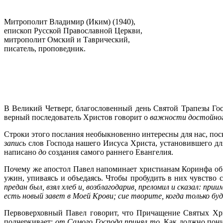
Митрополит Владимир (Иким) (1940),
епископ Русской Православной Церкви,
митрополит Омский и Таврический,
писатель, проповедник.
В Великий Четверг, благословенный день Святой Трапезы Гос
верный последователь Христов говорит о
важности достойного
Строки этого послания необыкновенно интересны для нас, поск
запись
слов Господа нашего Иисуса Христа, установившего дл
написано
до
создания самого раннего Евангелия.
Почему же апостол Павел напоминает христианам Коринфа об 
ужин, упиваясь и объедаясь. Чтобы пробудить в них чувство 
предан был, взял хлеб и, возблагодарив, преломил и сказал: при
есть новый завет в Моей Крови; сие творите, когда только бу
Первоверховный Павел говорит, что Причащение Святых Хри
подчеркивает:
от Самого Господа принял то
. Как должно пон