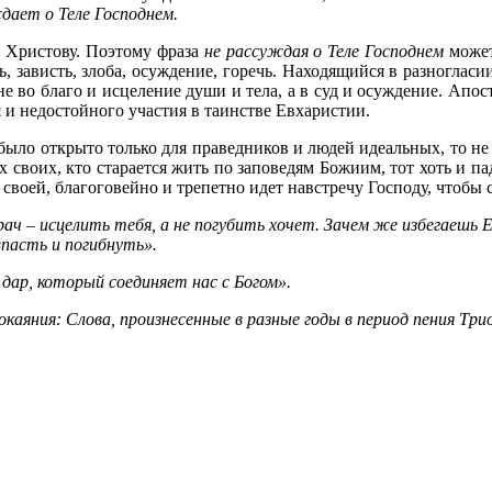
дает о Теле Господнем.
 Христову. Поэтому фраза
не рассуждая о Теле Господнем
может
ть, зависть, злоба, осуждение, горечь. Находящийся в разногла
е во благо и исцеление души и тела, а в суд и осуждение. Апо
я и недостойного участия в таинстве Евхаристии.
было открыто только для праведников и людей идеальных, то не 
своих, кто старается жить по заповедям Божиим, тот хоть и пада
оей, благоговейно и трепетно идет навстречу Господу, чтобы 
 врач – исцелить тебя, а не погубить хочет. Зачем же избегаеш
 впасть и погибнуть».
дар, который соединяет нас с Богом».
каяния: Слова, произнесенные в разные годы в период пения Т