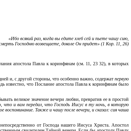
«Ибо всякий раз, когда вы едите хлеб сей и пьете чашу сию,
смерть Господню возвещаете, доколе Он придет» (1 Кор. 11, 26)
ния апостола Павла к коринфянам (см. 11, 23 32), в которых
ней и, с другой стороны, что особенно важно, содержат
первую
дь известно, что Послание апостола Павла к коринфянам было
вать великое значение вечери любви, превратив ее в простой
, что и вам передал, что Господь Иисус в ту ночь, в которую
Мое воспоминание. Также и чашу после вечери, и сказал: сия чаша
непосредственно от Господа нашего Иисуса Христа. Апостол
едственным свидетелем Тайной вечери. Если бы апостолу Павлу