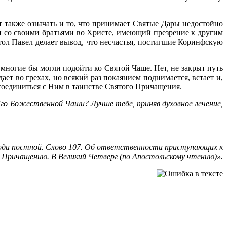
 также означать и то, что принимает Святые Дары недостойно
сии со своими братьями во Христе, имеющий презрение к другим
стол Павел делает вывод, что несчастья, постигшие Коринфскую
многие бы могли подойти ко Святой Чаше. Нет, не закрыт путь
ет во грехах, но всякий раз покаянием поднимается, встает и,
соединиться с Ним в таинстве Святого Причащения.
ь Его Божественной Чаши? Лучше тебе, приняв духовное лечение,
риоди постной. Слово 107. Об ответственности приступающих к
Причащению. В Великий Четверг (по Апостольскому чтению)».