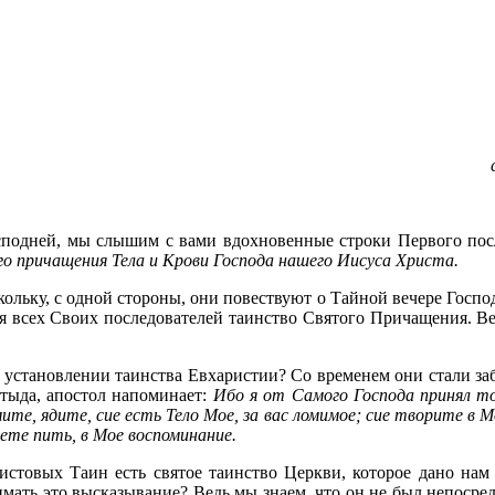
подней, мы слышим с вами вдохновенные строки Первого посла
 причащения Тела и Крови Господа нашего Иисуса Христа.
ольку, с одной стороны, они повествуют о Тайной вечере Господ
я всех Своих последователей таинство Святого Причащения. Ве
установлении таинства Евхаристии? Со временем они стали забы
стыда, апостол напоминает:
Ибо я от Самого Господа принял то
имите, ядите, сие есть Тело Мое, за вас ломимое; сие творите в 
дете пить, в Мое воспоминание.
стовых Таин есть святое таинство Церкви, которое дано нам 
имать это высказывание? Ведь мы знаем, что он не был непоср