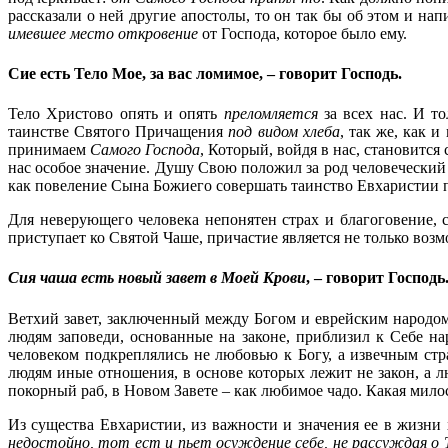
рассказали о ней другие апостолы, то он так бы об этом и нап
имевшее место откровение
от Господа, которое было ему.
Сие есть Тело Мое, за вас ломимое, – говорит Господь.
Тело Христово опять и опять
преломляется
за всех нас. И т
таинстве Святого Причащения
под видом хлеба
, так же, как 
принимаем
Самого Господа
, Который, войдя в нас, становитс
нас особое значение. Душу Свою положил за род человеческий
как повеление Сына Божиего совершать таинство Евхаристии п
Для неверующего человека непонятен страх и благоговение,
приступает ко Святой Чаше, причастие является не только во
Сия чаша есть новый завет в Моей Крови
, – говорит Господь
Ветхий завет, заключенный между Богом и еврейским народом
людям заповеди, основанные на законе, приблизил к Себе н
человеком подкреплялись не любовью к Богу, а извечным ст
людям иные отношения, в основе которых лежит не закон, а лю
покорный раб, в Новом Завете – как любимое чадо. Какая мило
Из существа Евхаристии, из важности и значения ее в жизни
недостойно, тот ест и пьет осуждение себе, не рассуждая о 