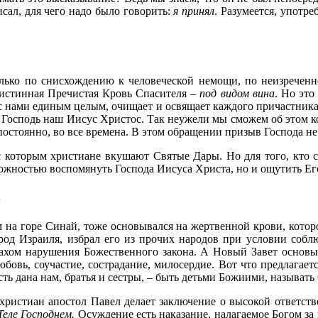
исал, для чего надо было говорить:
я принял
. Разумеется, употр
олько по снисхождению к человеческой немощи, по неизречен
и истинная Пречистая Кровь Спасителя –
под видом вина
. Но это
я с нами единым целым, очищает и освящает каждого причастник
 Господь наш Иисус Христос. Так неужели мы сможем об этом ко
остоянно, во все времена. В этом обращении призыв Господа не
 с которым христиане вкушают Святые Дары. Но для того, кт
зможностью воспомянуть Господа Иисуса Христа, но и ощутить Е
.
 на горе Синай, тоже основывался на жертвенной крови, кото
арод Израиля, избрал его из прочих народов при условии собл
рахом нарушения Божественного закона. А Новый Завет основы
бовь, соучастие, сострадание, милосердие. Вот что предлагает
сть дана нам, братья и сестры, – быть детьми Божиими, называ
 христиан апостол Павел делает заключение о высокой ответс
Теле Господнем.
Осуждение есть наказание, налагаемое Богом за